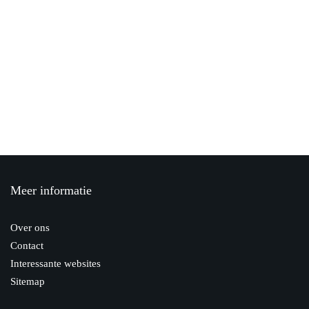
27 maart 2020
Hoe helpt de overheid mij als ik op
mezelf ga wonen?
7 oktober 2020
Hulp bij beheren VvE Amsterdam
16 december 2019
Meer informatie
Verhuisdozen inpakken: 3 handige tips
8 juli 2020
Over ons
Contact
Interessante websites
Sitemap