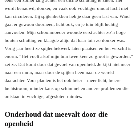
eens een zomer lang achter een dichte schutting te zitten. Het
wordt benauwd, donker, en vaak ook vochtiger omdat lucht niet
kan circuleren. Bij spijlenhekken heb je daar geen last van. Wind
gaat er gewoon doorheen, licht ook, en je tuin blijft luchtig
aanvoelen. Mijn schoonmoeder woonde eerst achter zo’n hoge
houten schutting en klaagde altijd dat haar tuin zo donker was.
Vorig jaar heeft ze spijlenhekwerk laten plaatsen en het verschil is
enorm. “Het voelt alsof mijn tuin twee keer zo groot is geworden,”
zei ze. Dat komt door dat gevoel van openheid. Je kijkt niet meer
naar een muur, maar door de spijlen heen naar de wereld
daarachter. Voor planten is het ook beter – meer licht, betere
luchtstroom, minder kans op schimmel en andere problemen die
ontstaan in vochtige, afgesloten ruimtes.
Onderhoud dat meevalt door die
openheid