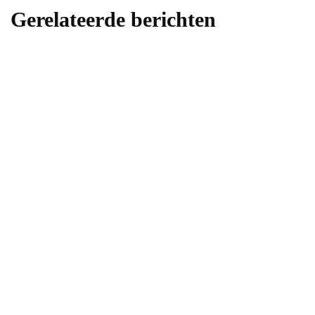
Gerelateerde berichten
tuin
Veiligheid voor kinderen en huisdieren met
looppoorten
Door
Vera
11 september 2025
tuin