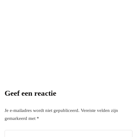
Power your team
with InHype
[mc4wp_form id="17"]
Add some text to explain benefits of
subscripton on your services.
Geef een reactie
Je e-mailadres wordt niet gepubliceerd.
Vereiste velden zijn
gemarkeerd met
*