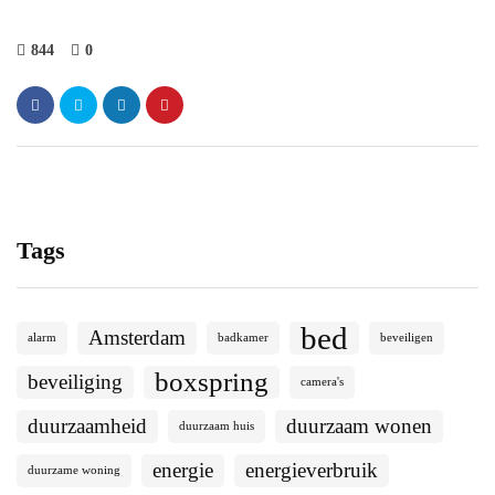
844
0
Tags
bed
Amsterdam
alarm
badkamer
beveiligen
boxspring
beveiliging
camera's
duurzaamheid
duurzaam wonen
duurzaam huis
energie
energieverbruik
duurzame woning