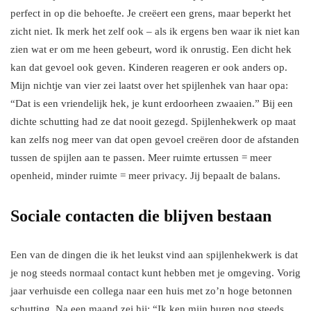
perfect in op die behoefte. Je creëert een grens, maar beperkt het
zicht niet. Ik merk het zelf ook – als ik ergens ben waar ik niet kan
zien wat er om me heen gebeurt, word ik onrustig. Een dicht hek
kan dat gevoel ook geven. Kinderen reageren er ook anders op.
Mijn nichtje van vier zei laatst over het spijlenhek van haar opa:
“Dat is een vriendelijk hek, je kunt erdoorheen zwaaien.” Bij een
dichte schutting had ze dat nooit gezegd. Spijlenhekwerk op maat
kan zelfs nog meer van dat open gevoel creëren door de afstanden
tussen de spijlen aan te passen. Meer ruimte ertussen = meer
openheid, minder ruimte = meer privacy. Jij bepaalt de balans.
Sociale contacten die blijven bestaan
Een van de dingen die ik het leukst vind aan spijlenhekwerk is dat
je nog steeds normaal contact kunt hebben met je omgeving. Vorig
jaar verhuisde een collega naar een huis met zo’n hoge betonnen
schutting. Na een maand zei hij: “Ik ken mijn buren nog steeds