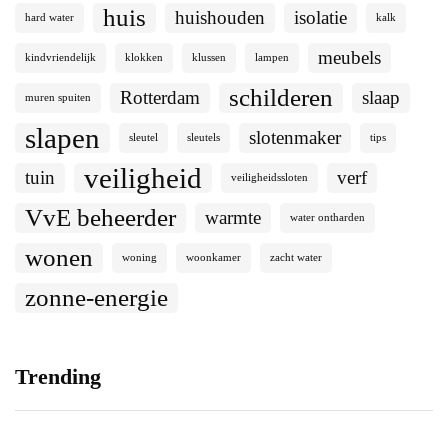
huis
huishouden
isolatie
hard water
kalk
meubels
kindvriendelijk
klokken
klussen
lampen
schilderen
Rotterdam
slaap
muren spuiten
slapen
slotenmaker
sleutel
sleutels
tips
veiligheid
tuin
verf
veiligheidssloten
VvE beheerder
warmte
water ontharden
wonen
woning
woonkamer
zacht water
zonne-energie
Trending