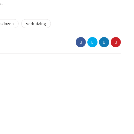
n.
isdozen
verhuizing