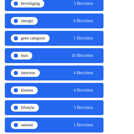
beveiliging
3 Berichten
energie
6 Berichten
geen categorie
1 Berichten
huis
10 Berichten
interieur
4 Berichten
klussen
4 Berichten
lifestyle
3 Berichten
sanitair
1 Berichten