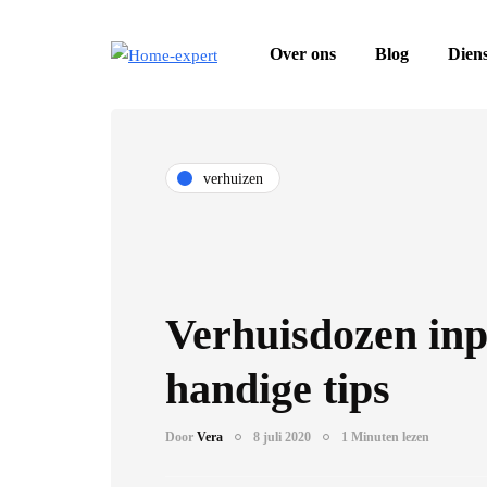
Over ons
Blog
Dien
verhuizen
Verhuisdozen inp
handige tips
Door
Vera
8 juli 2020
1 Minuten lezen