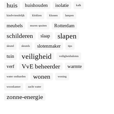
huis
huishouden
isolatie
kalk
kindvriendelijk
klokken
klussen
lampen
meubels
Rotterdam
muren spuiten
slapen
schilderen
slaap
slotenmaker
sleutel
sleutels
tips
veiligheid
tuin
veiligheidssloten
VvE beheerder
verf
warmte
wonen
water ontharden
woning
woonkamer
zacht water
zonne-energie