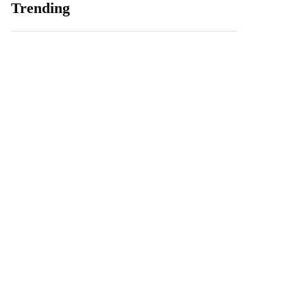
Trending
Overstappen naar een
Hoe helpt de overheid
alles in 1 pakket bij
mij als ik op mezelf ga
providers.nl
wonen?
27 maart 2020
7 oktober 2020