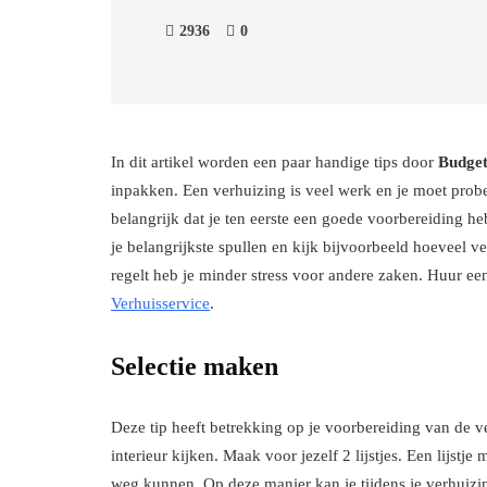
2936
0
In dit artikel worden een paar handige tips door
Budget
inpakken. Een verhuizing is veel werk en je moet probe
belangrijk dat je ten eerste een goede voorbereiding he
je belangrijkste spullen en kijk bijvoorbeeld hoeveel ve
regelt heb je minder stress voor andere zaken. Huur een
Verhuisservice
.
Selectie maken
Deze tip heeft betrekking op je voorbereiding van de ve
interieur kijken. Maak voor jezelf 2 lijstjes. Een lijstje 
weg kunnen. Op deze manier kan je tijdens je verhuizi