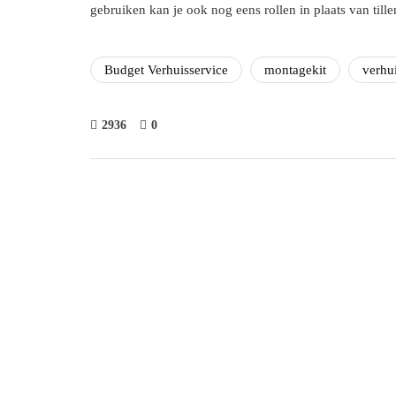
gebruiken kan je ook nog eens rollen in plaats van tille
Budget Verhuisservice
montagekit
verhu
2936
0