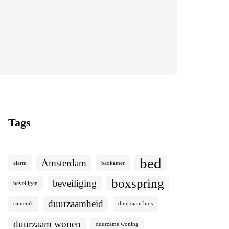
Tags
bed
Amsterdam
alarm
badkamer
boxspring
beveiliging
beveiligen
duurzaamheid
camera's
duurzaam huis
duurzaam wonen
duurzame woning