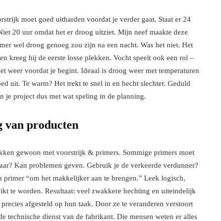
rstrijk moet goed uitharden voordat je verder gaat. Staat er 24
iet 20 uur omdat het er droog uitziet. Mijn neef maakte deze
rimer wel droog genoeg zou zijn na een nacht. Was het niet. Het
en kreeg hij de eerste losse plekken. Vocht speelt ook een rol –
et weer voordat je begint. Ideaal is droog weer met temperaturen
d uit. Te warm? Het trekt te snel in en hecht slechter. Geduld
an je project dus met wat speling in de planning.
g van producten
 gokken gewoon met voorstrijk & primers. Sommige primers moet
lkaar? Kan problemen geven. Gebruik je de verkeerde verdunner?
 primer “om het makkelijker aan te brengen.” Leek logisch,
t te worden. Resultaat: veel zwakkere hechting en uiteindelijk
 precies afgesteld op hun taak. Door ze te veranderen verstoort
 de technische dienst van de fabrikant. Die mensen weten er alles