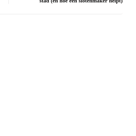
stad (en hoe een slotenmaker helpt)
or binnen verven
 oktober 2022