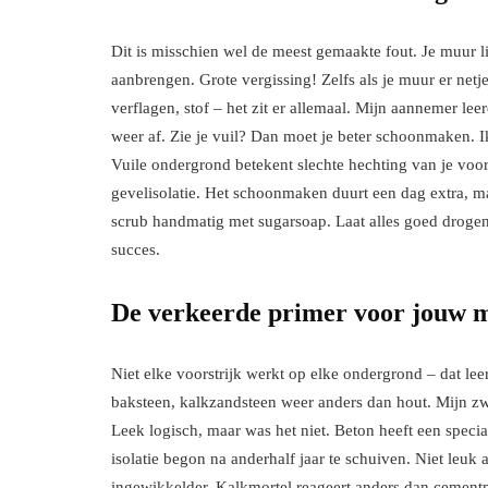
Dit is misschien wel de meest gemaakte fout. Je muur l
aanbrengen. Grote vergissing! Zelfs als je muur er netje
verflagen, stof – het zit er allemaal. Mijn aannemer lee
weer af. Zie je vuil? Dan moet je beter schoonmaken.
Vuile ondergrond betekent slechte hechting van je voors
gevelisolatie. Het schoonmaken duurt een dag extra, ma
scrub handmatig met sugarsoap. Laat alles goed drogen 
succes.
De verkeerde primer voor jouw 
Niet elke voorstrijk werkt op elke ondergrond – dat le
baksteen, kalkzandsteen weer anders dan hout. Mijn z
Leek logisch, maar was het niet. Beton heeft een specia
isolatie begon na anderhalf jaar te schuiven. Niet leuk 
ingewikkelder. Kalkmortel reageert anders dan cement