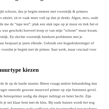
ijkt schoon, dus je begint meteen met voorstrijk & primers
s uitziet, zit er vaak meer vuil op dan je denkt. Algen, mos, oude
rde me de “tape test”: plak een stuk tape op je muur en trek het er
 Ik was geschokt hoeveel troep er van mijn “schone” muur kwam.
trijk. En slechte voorstrijk betekent problemen met je
ar bespaart je jaren ellende. Gebruik een hogedrukreiniger of
voordat je begint met de primer. Saai werk, maar cruciaal voor
muurtype kiezen
erde ik op de harde manier. Beton vraagt andere behandeling dan
wager smeerde gewone muurverf primer op zijn betonnen gevel.
le betonprimer nodig die dieper indringt en beter hecht. Zijn
als je net klaar bent met de klus. Bij oude huizen wordt het nog
mortel. Sommige oude verflagen zijn incompatibel met moderne