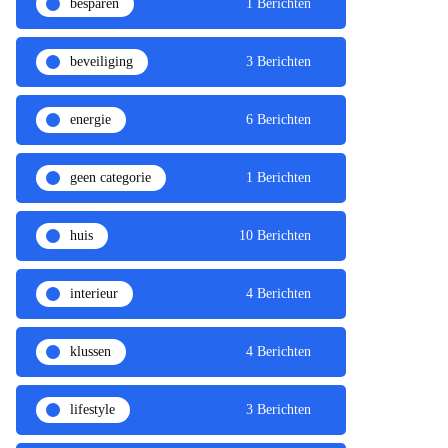
besparen
1 Berichten
beveiliging
3 Berichten
energie
6 Berichten
geen categorie
1 Berichten
huis
10 Berichten
interieur
4 Berichten
klussen
4 Berichten
lifestyle
3 Berichten