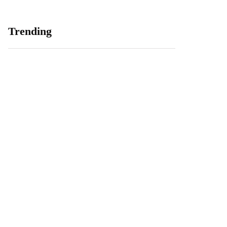
Trending
Overstappen naar een
Hoe helpt de overheid
alles in 1 pakket bij
mij als ik op mezelf ga
providers.nl
wonen?
27 maart 2020
7 oktober 2020