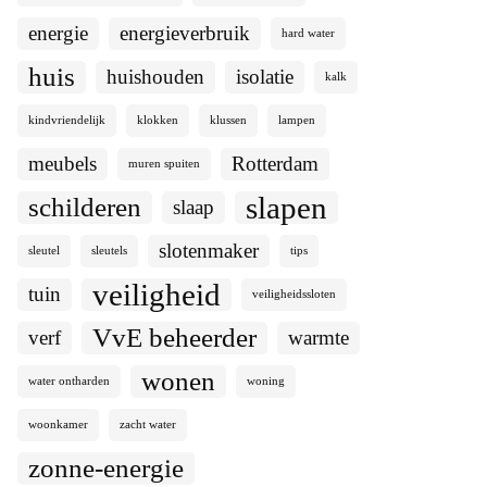
energie
energieverbruik
hard water
huis
huishouden
isolatie
kalk
kindvriendelijk
klokken
klussen
lampen
meubels
Rotterdam
muren spuiten
slapen
schilderen
slaap
slotenmaker
sleutel
sleutels
tips
veiligheid
tuin
veiligheidssloten
VvE beheerder
verf
warmte
wonen
water ontharden
woning
woonkamer
zacht water
zonne-energie