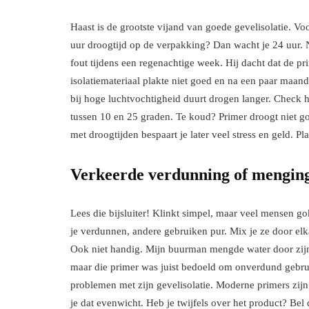
Haast is de grootste vijand van goede gevelisolatie. Voo
uur droogtijd op de verpakking? Dan wacht je 24 uur. N
fout tijdens een regenachtige week. Hij dacht dat de p
isolatiemateriaal plakte niet goed en na een paar maand
bij hoge luchtvochtigheid duurt drogen langer. Check h
tussen 10 en 25 graden. Te koud? Primer droogt niet goe
met droogtijden bespaart je later veel stress en geld. Pl
Verkeerde verdunning of mengin
Lees die bijsluiter! Klinkt simpel, maar veel mensen
je verdunnen, andere gebruiken pur. Mix je ze door e
Ook niet handig. Mijn buurman mengde water door zijn
maar die primer was juist bedoeld om onverdund gebruik
problemen met zijn gevelisolatie. Moderne primers zijn
je dat evenwicht. Heb je twijfels over het product? Bel