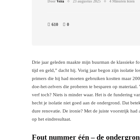
Door
Vera
23 augustus 2025
4 Minuten lezen
610
0
Drie jaar geleden maakte mijn buurman de klassieke fout 
tijd en geld,” dacht hij. Vorig jaar begon zijn isolatie 
primers die hij had moeten gebruiken kostten maar 200 eu
doe-het-zelvers die proberen te besparen op materiaal. 
verf toch? Niets is minder waar. Het is de fundering v
hecht je isolatie niet goed aan de ondergrond. Dat bete
dure renovatie. De ironie? Met de juiste voorstrijk had 
op het eindresultaat.
Fout nummer één – de ondergrond