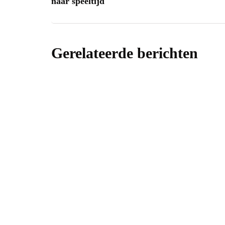
naar speeltijd
Gerelateerde berichten
klussen
Stijlen vo
Door
Vera
11